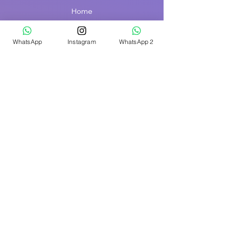
Home
Sobre nós
Loja
WhatsApp
Instagram
WhatsApp 2
Agendamento
Contato
Meios de Pagamentos
Política de Troca e
Devolução
Política de
Privacidade