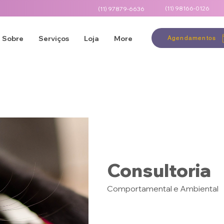
(11)
98166-0126
(11) 97879-6636
Sobre
Serviços
Loja
More
Agendamentos
Consultoria
Comportamental e Ambiental