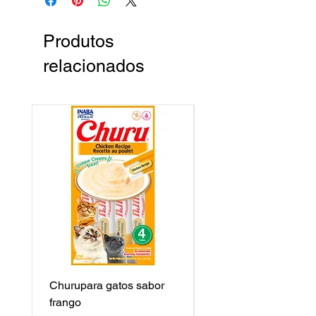
Produtos
relacionados
Churupara gatos sabor
Churu para gatos sa
frango
frango c/ camarão