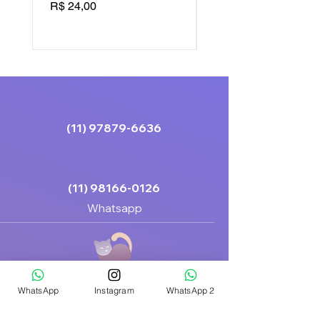
Preço
Preço
R$ 24,00
R$ 24,00
(11) 97879-6636
(11) 98166-0126
Whatsapp
WhatsApp
Instagram
WhatsApp 2
Links Rápidos